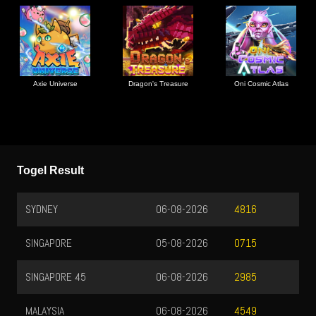
Axie Universe
Dragon's Treasure
Oni Cosmic Atlas
Togel Result
SYDNEY
06-08-2026
4816
SINGAPORE
05-08-2026
0715
SINGAPORE 45
06-08-2026
2985
MALAYSIA
06-08-2026
4549