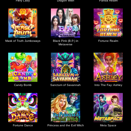
Fiery Lady
Dragon Wish
Panda Realm
Mask of Truth Jumboways
Black Pink (B.P.) in
Fortune Realm
Metaverse
Candy Bomb
Sanctum of Savannah
Into The Fay: Ashley
Fortune Dance
Princess and the Evil Witch
Meta Space