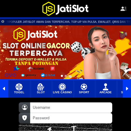
PULER JATISLOT AMAN DAN TERPERCAYA, TOP-UP VIA PULSA, EWALLET, QRIS DAN TRANSFER BA
TOGEL
SLOT
LIVE CASINO
SPORT
ARCADE
SABU