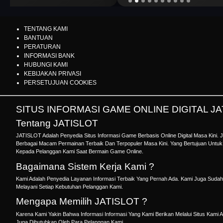
TENTANG KAMI
BANTUAN
PERATURAN
INFORMASI BANK
HUBUNGI KAMI
KEBIJAKAN PRIVASI
PERSETUJUAN COOKIES
SITUS INFORMASI GAME ONLINE DIGITAL JA
Tentang JATISLOT
JATISLOT Adalah Penyedia Situs Informasi Game Berbasis Online Digital Masa Kini
Berbagai Macam Permainan Terbaik Dan Terpopuler Masa Kini. Yang Bertujuan Untu
Kepada Pelanggan Kami Saat Bermain Game Online.
Bagaimana Sistem Kerja Kami ?
Kami Adalah Penyedia Layanan Informasi Terbaik Yang Pernah Ada. Kami Juga Suda
Melayani Setiap Kebutuhan Pelanggan Kami.
Mengapa Memilih JATISLOT ?
Karena Kami Yakin Bahwa Informasi Informasi Yang Kami Berikan Melalui Situs Kami 
Juga Dibutuhkan Oleh Para Pelanggan Kami.