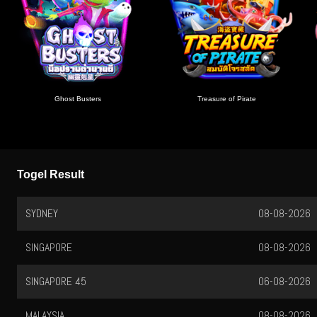
Ghost Busters
Treasure of Pirate
Togel Result
SYDNEY
08-08-2026
SINGAPORE
08-08-2026
SINGAPORE 45
06-08-2026
MALAYSIA
08-08-2026