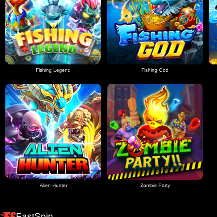
Fishing Legend
Fishing God
Alien Hunter
Zombie Party
FastSpin