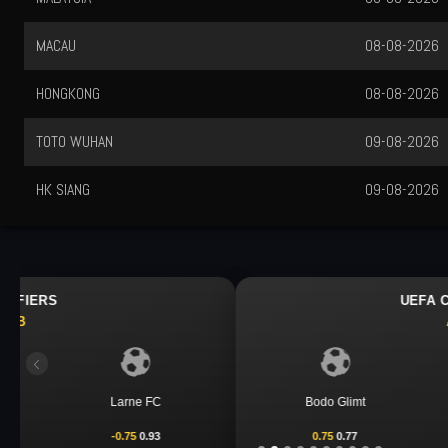
MACAU
08-08-2026
HONGKONG
08-08-2026
TOTO WUHAN
09-08-2026
HK SIANG
09-08-2026
UEFA CHAMPIONS LEAGUE QUALIFIER
August 11, 2026 — 22:59 WIB
0 : 0
Previous
BET NOW
Bodo Glimt
0.75
0.77