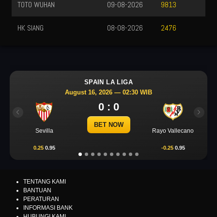
TOTO WUHAN
09-08-2026
9813
HK SIANG
08-08-2026
2476
SPAIN LA LIGA
August 16, 2026 — 02:30 WIB
0 : 0
Previous
Next
BET NOW
Sevilla
Rayo Vallecano
0.25
0.95
-0.25
0.95
TENTANG KAMI
BANTUAN
PERATURAN
INFORMASI BANK
HUBUNGI KAMI