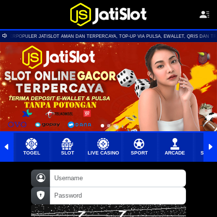
TERPOPULER JATISLOT AMAN DAN TERPERCAYA, TOP-UP VIA PULSA, EWALLET, QRIS DAN TRANS
TOGEL
SLOT
LIVE CASINO
SPORT
ARCADE
SABU