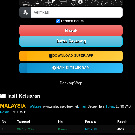
Remember Me
Masuk
Daftar Sekarang
DOWNLOAD SUPER APP
MAIN DI TELEGRAM
Desktop
Wap
Hasil Keluaran
MALAYSIA
Website:
www.malaysialottery.net
, Hari:
Setiap Hari
, Tutup:
18:30 WIB
,
Result:
19:00 WIB
No
Tanggal
Hari
Pasaran
Result
1
06 Aug 2026
Kamis
MY - 818
4549