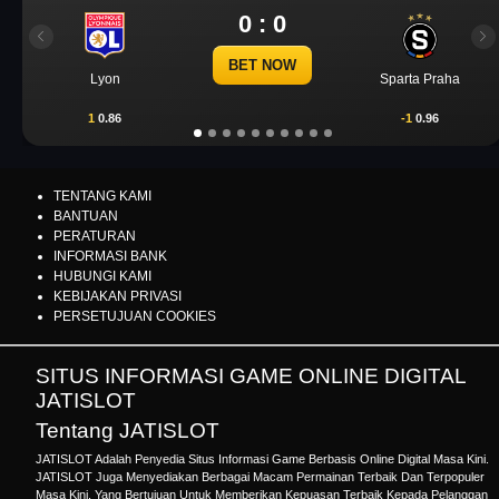
0 : 0
Previous
Nex
BET NOW
Lyon
Sparta Praha
1
0.86
-1
0.96
TENTANG KAMI
BANTUAN
PERATURAN
INFORMASI BANK
HUBUNGI KAMI
KEBIJAKAN PRIVASI
PERSETUJUAN COOKIES
SITUS INFORMASI GAME ONLINE DIGITAL
JATISLOT
Tentang JATISLOT
JATISLOT Adalah Penyedia Situs Informasi Game Berbasis Online Digital Masa Kini.
JATISLOT Juga Menyediakan Berbagai Macam Permainan Terbaik Dan Terpopuler
Masa Kini. Yang Bertujuan Untuk Memberikan Kepuasan Terbaik Kepada Pelanggan