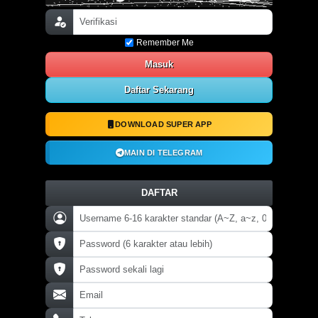
Remember Me
Masuk
Daftar Sekarang
DOWNLOAD SUPER APP
MAIN DI TELEGRAM
DAFTAR