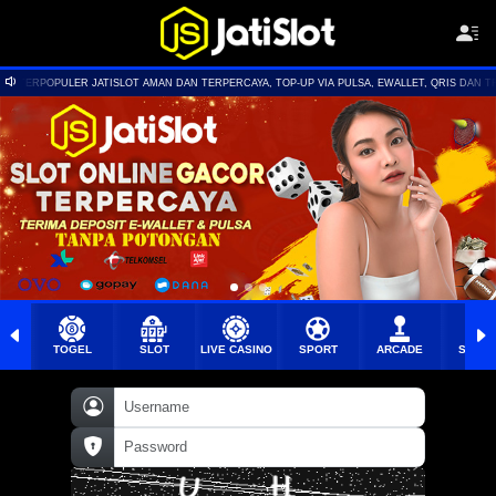
 TERPOPULER JATISLOT AMAN DAN TERPERCAYA, TOP-UP VIA PULSA, EWALLET, QRIS DAN TRANS
TOGEL
SLOT
LIVE CASINO
SPORT
ARCADE
SABU