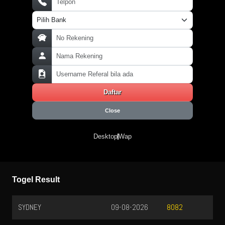
Daftar
Close
Desktop
Wap
Togel Result
SYDNEY
09-08-2026
8082