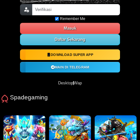
Remember Me
Masuk
Daftar Sekarang
DOWNLOAD SUPER APP
MAIN DI TELEGRAM
Desktop
Wap
Spadegaming