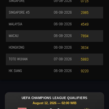
SINGAPORE
05-08-2026
0715
SINGAPORE 45
06-08-2026
2985
MALAYSIA
06-08-2026
4549
MACAU
06-08-2026
7894
HONGKONG
06-08-2026
3634
TOTO WUHAN
07-08-2026
5883
HK SIANG
06-08-2026
9220
UEFA CHAMPIONS LEAGUE QUALIFIERS
August 12, 2026 — 02:00 WIB