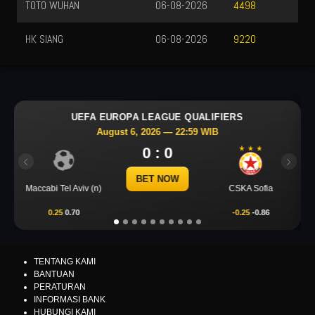
TOTO WUHAN
06-08-2026
4498
HK SIANG
06-08-2026
9220
UE QUALIFIERS
UEFA EUROPA LEAGUE QU
— 22:59 WIB
August 6, 2026 — 22:0
0
0 : 0
Previous
Next
OW
BET NOW
CSKA Sofia
KuPS
-0.25
-0.86
-0.25
0.99
TENTANG KAMI
BANTUAN
PERATURAN
INFORMASI BANK
HUBUNGI KAMI