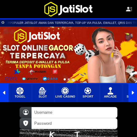
RPOPULER JATISLOT AMAN DAN TERPERCAYA, TOP-UP VIA PULSA, EWALLET, QRIS DAN TRANSFE
TOGEL
SLOT
LIVE CASINO
SPORT
ARCADE
SABU