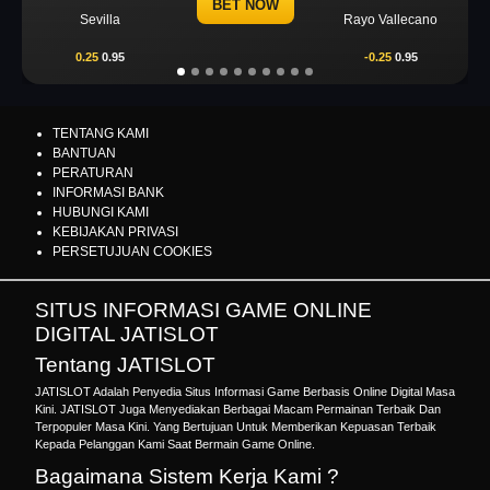
BET NOW
Rayo Vallecano
Alaves
-0.25
0.95
0.00
0.62
TENTANG KAMI
BANTUAN
PERATURAN
INFORMASI BANK
HUBUNGI KAMI
KEBIJAKAN PRIVASI
PERSETUJUAN COOKIES
SITUS INFORMASI GAME ONLINE
DIGITAL JATISLOT
Tentang JATISLOT
JATISLOT Adalah Penyedia Situs Informasi Game Berbasis Online Digital Masa
Kini. JATISLOT Juga Menyediakan Berbagai Macam Permainan Terbaik Dan
Terpopuler Masa Kini. Yang Bertujuan Untuk Memberikan Kepuasan Terbaik
Kepada Pelanggan Kami Saat Bermain Game Online.
Bagaimana Sistem Kerja Kami ?