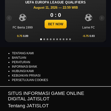
UEFA EUROPA LEAGUE QUALIFIERS
August 11, 2026 — 22:59 WIB
0 : 0
Previous
Next
BET NOW
FC Iberia 1999
Larne FC
0.75
0.89
-0.75
0.93
TENTANG KAMI
BANTUAN
PERATURAN
INFORMASI BANK
HUBUNGI KAMI
KEBIJAKAN PRIVASI
PERSETUJUAN COOKIES
SITUS INFORMASI GAME ONLINE
DIGITAL JATISLOT
Tentang JATISLOT