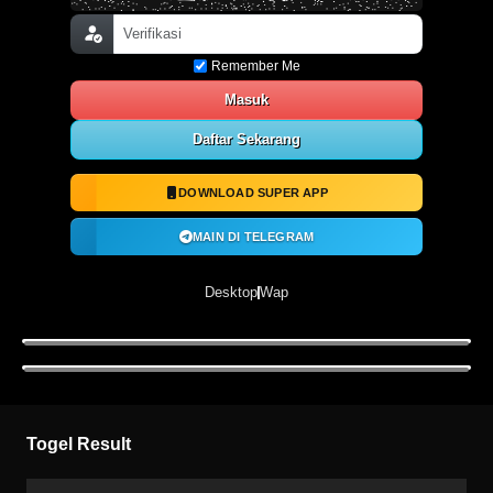
Remember Me
Masuk
Daftar Sekarang
DOWNLOAD SUPER APP
MAIN DI TELEGRAM
Desktop
Wap
Togel Result