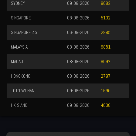
SYDNEY
09-08-2026
8082
SINGAPORE
08-08-2026
5102
SINGAPORE 45
06-08-2026
2985
MALAYSIA
08-08-2026
6851
MACAU
08-08-2026
9097
HONGKONG
08-08-2026
2797
TOTO WUHAN
09-08-2026
1695
HK SIANG
09-08-2026
4008