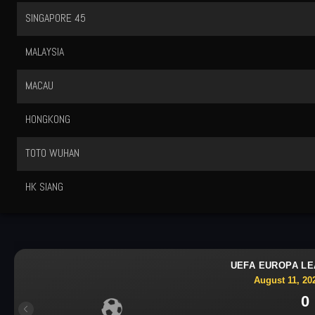
SINGAPORE 45
MALAYSIA
MACAU
HONGKONG
TOTO WUHAN
HK SIANG
SPAIN 
August 16, 20
0 
Previous