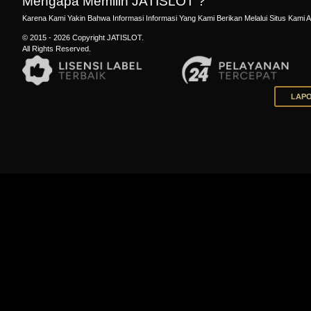
Mengapa Memilih JATISLOT ?
Karena Kami Yakin Bahwa Informasi Informasi Yang Kami Berikan Melalui Situs Kami 
© 2015 - 2026 Copyright JATISLOT.
All Rights Reserved.
LAPO