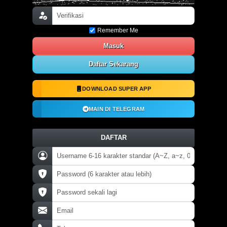
Remember Me
Masuk
Daftar Sekarang
DOWNLOAD SUPER APP
MAIN DI TELEGRAM
DAFTAR